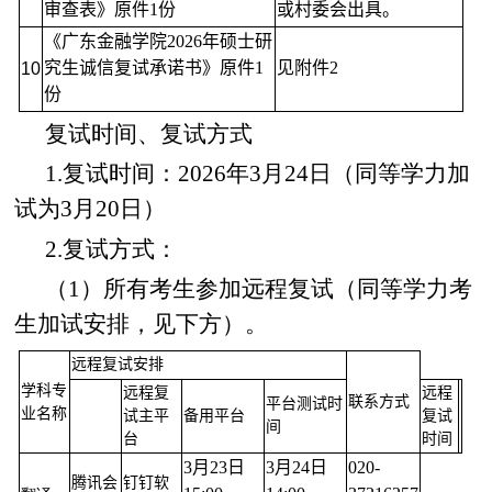
审查表》原件1份
或村
委会出具。
《广东金融学院202
6
年硕士研
究生诚信复
试承诺书》原件1
见附件2
1
0
份
复试时间、复试方式
1.复试时间：2026年3月24日（同等学力加
试为3月20日）
2.复试方式：
（1）所有考生参加远程复试（同等学力考
生加试安排，见下方）。
远程复试安排
学科专
远程复
远程
联系方式
平台测试时
业名称
试主平
备用平台
复试
间
台
时间
3
月
23
日
3
月
24
日
020-
腾讯会
钉钉软