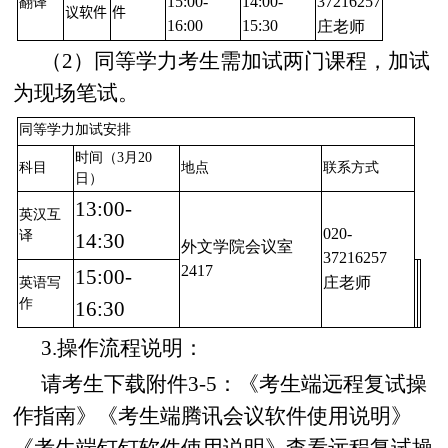
15
:00-
14
:00-
37216257
翻译
议软件
件
1
6
:00
15
:
3
0
庄老师
（2）同等学力考生需加试两门课程，加试
为现场笔试。
同等学力加试安排
时间（3月20
科目
地点
联系方式
日）
13:00-
英汉互
020-
译
14:30
外文学院会议室
37216257
2417
15:00-
庄老师
英语写
作
16:30
3.操作流程说明：
请考生下载附件3-5：《考生端远程复试操
作指南》《考生端腾讯会议软件使用说明》