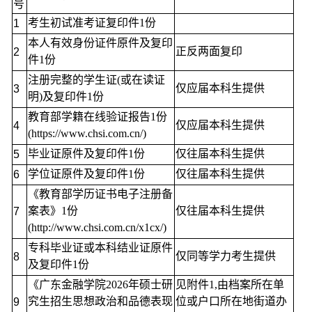
号
考生初试准考证复印件1份
1
本人有效身份证件原件及复印
正反两面复印
2
件1份
注册完整的学生证(或在读证
仅应届本科生提供
3
明)及复印件
1份
教育部学籍在线验证报告1份
仅应届本科生提供
4
(
https://www.chsi.com.cn/)
毕业证原件及复印件1份
仅往届本科生提供
5
学位证原件及复印件1份
仅往届本科生提供
6
《教育部学历证书电子注册备
案表》1份
仅往届本科生提供
7
(
http://www.chsi.com
.cn/x1cx/)
专科毕业证或本科结业证原件
仅同等学力考生提供
8
及复印件1份
《广东金融学院202
6
年硕士研
见附件1,由档案所在单
究生招生思
想政治和品德表现
位或户口所在地街道办
9