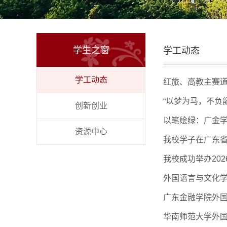
学生之窗
学工动态
学工动态
红旅、高教主赛
“以梦为马，不负
创新创业
以笔绘绿：广金学
资源中心
我校学子在广东省
我校成功举办20
外国语言与文化
广东金融学院外
华南师范大学外