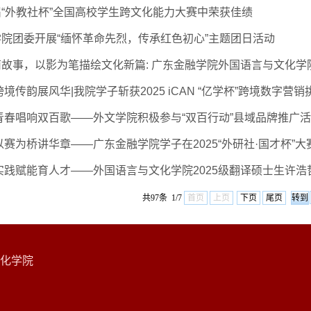
“外教社杯”全国高校学生跨文化能力大赛中荣获佳绩
院团委开展“缅怀革命先烈，传承红色初心”主题团日活动
故事，以影为笔描绘文化新篇: 广东金融学院外国语言与文化学院
境传韵展风华|我院学子斩获2025 iCAN “亿学杯”跨境数字营销挑
青春唱响双百歌——外文学院积极参与“双百行动”县域品牌推广
赛为桥讲华章——广东金融学院学子在2025“外研社·国才杯”大赛
实践赋能育人才——外国语言与文化学院2025级翻译硕士生许浩哲担
共97条 1/7
首页
上页
下页
尾页
文化学院